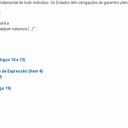
ndamental de todo indivíduo. Os Estados têm obrigações de garantiro pleno
:
uirá a
ualquer natureza (…)”
.
igos 10 e 13)
 de Expressão (item 4)
9)
igo 19)