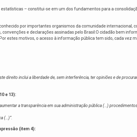
statísticas – constitui-se em um dos fundamentos para a consolidação
.
onhecido por importantes organismos da comunidade internacional, 
s, convenções e declarações assinadas pelo Brasil:O cidadão bem info
. Por estes motivos, o acesso à informação pública tem sido, cada vez 
e direito inclui a liberdade de, sem interferência, ter opiniões e de procur
0 e 13):
 aumentar a transparência em sua administração pública (…) procediment
a (…)”.
xpressão (item 4):