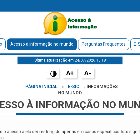
o
Acesso a informação no mundo
Perguntas Frequentes
E-S
Última atualização em 24/07/2026 15:18
A+
A-
PÁGINA INICIAL
»
E-SIC
» INFORMAÇÕES
NO MUNDO
ESSO À INFORMAÇÃO NO MU
o acesso a ela ser restringido apenas em casos específicos. Isto sign
co.