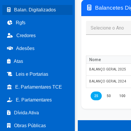
Balancetes Dig
Balan. Digitalizados
Rgfs
Credores
Adesões
Nome
Atas
BALANÇO GERAL 2025
Leis e Portarias
BALANÇO GERAL 2024
E. Parlamentares TCE
25
50
100
E. Parlamentares
Dívida Ativa
Obras Públicas