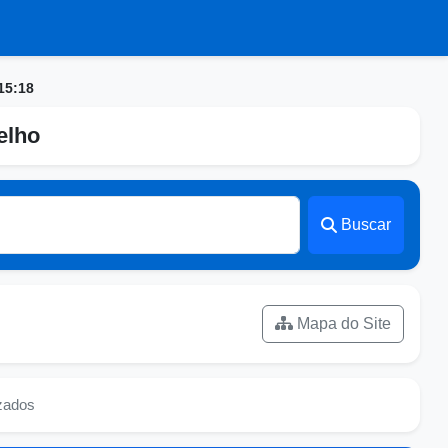
15:18
elho
Buscar
Mapa do Site
izados