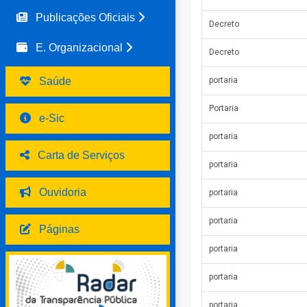
Publicações Oficiais
Decreto
E. Organizacional
Decreto
Saúde
portaria
Portaria
e-Sic
portaria
Carta de Serviços
portaria
Ouvidoria
portaria
portaria
Páginas
portaria
portaria
portaria