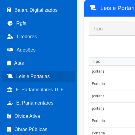
Leis e Portar
Balan. Digitalizados
Rgfs
Credores
Adesões
Tipo
Atas
portaria
Leis e Portarias
Portaria
E. Parlamentares TCE
portaria
E. Parlamentares
portaria
Dívida Ativa
Portaria
Obras Públicas
Portaria